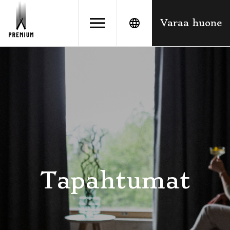
Siirry
suoraan
Varaa huone
sisältöön
Tapahtumat