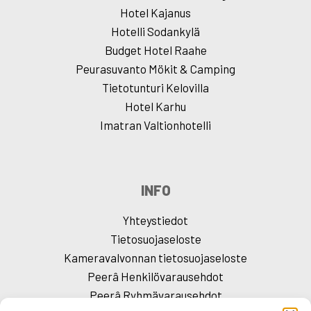
Hotel Kajanus
Hotelli Sodankylä
Budget Hotel Raahe
Peurasuvanto Mökit & Camping
Tietotunturi Kelovilla
Hotel Karhu
Imatran Valtionhotelli
INFO
Yhteystiedot
Tietosuojaseloste
Kameravalvonnan tietosuojaseloste
Peerâ Henkilövarausehdot
Peerâ Ryhmävarausehdot