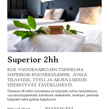
Superior 2hh
KOE VUODENAIKOJEN TUNNELMA
SUPERIOR-HUONEESSAMME, JOSSA
TILAVUUS, TYYLI JA ARJEN LUKSUS
YHDISTYVÄT TÄYDELLISESTI.
Tilavassa 28 neliön huoneessa on työpöytä, sohva, taulutelevisio
suoratoistopalveluilla, kahvikone, vedenkeitin, minibaari, pehmeät
kylpytakit sekä tyylikäs kylpyhuone.
Hinta / yö alkaen