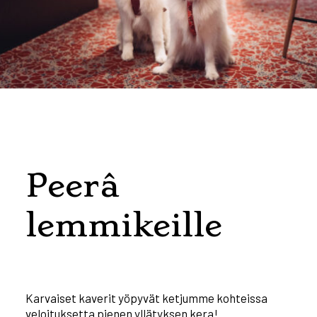
Peerâ
lemmikeille
Karvaiset kaverit yöpyvät ketjumme kohteissa
veloituksetta pienen yllätyksen kera!