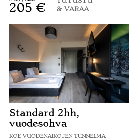
TUTUSTU
205 €
& VARAA
Standard 2hh,
vuodesohva
KOE VUODENAIKOJEN TUNNELMA