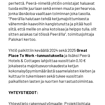
perhettä. Peerâ-nimellä yhtiön omistajat haluavat
tuoda esille juuriaan sekä ennen muuta perhearvoa,
jonka läsnäoloa vaalitaan toiminnan joka tasolla.
”Peerâ’lla halutaan tehdä ketjumajoittumisesta
vähemmän kaavoihin kangistunutta ja pitää huoli
siitä, että meille on aina kotoisaa ja helppo tulla, olit
sitten asiakas tai töissä Peerâ’lla”, toimitusjohtaja
Palokari kertoo.
Yhtiö palkittiin keväällä 2024 sekä 2025
Great
Place To Work -tunnustuksella
ja lisäksi Peerâ
Hotels & Cottages lahjoittaa vuosittain 0,10 €
jokaisesta majoitusvuorokaudesta ketjun
kokonaisyöpymismäärästä saamelaisten kielten ja
kulttuurin tukemiseen sekä tukee vuosittain
paikallisten lasten ja nuorten harrastustoimintaa.
YHTEYSTIEDOT:
Yhteystieto rakennustyömaalle: Projektijohtaja