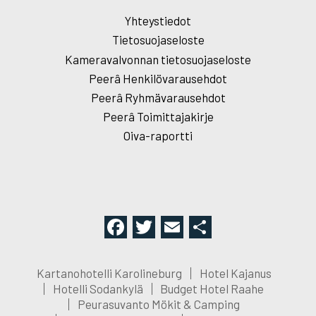
Yhteystiedot
Tietosuojaseloste
Kameravalvonnan tietosuojaseloste
Peerâ Henkilövarausehdot
Peerâ Ryhmävarausehdot
Peerâ Toimittajakirje
Oiva-raportti
F
T
E
S
a
wi
m
h
c
tt
ail
ar
Kartanohotelli Karolineburg
Hotel Kajanus
e
er
e
Hotelli Sodankylä
Budget Hotel Raahe
Peurasuvanto Mökit & Camping