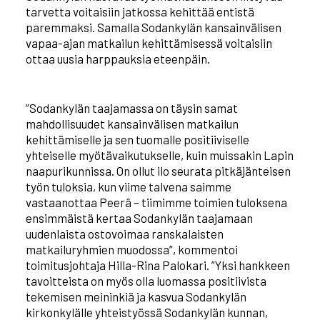
tarvetta voitaisiin jatkossa kehittää entistä
paremmaksi. Samalla Sodankylän kansainvälisen
vapaa-ajan matkailun kehittämisessä voitaisiin
ottaa uusia harppauksia eteenpäin.
”Sodankylän taajamassa on täysin samat
mahdollisuudet kansainvälisen matkailun
kehittämiselle ja sen tuomalle positiiviselle
yhteiselle myötävaikutukselle, kuin muissakin Lapin
naapurikunnissa. On ollut ilo seurata pitkäjänteisen
työn tuloksia, kun viime talvena saimme
vastaanottaa Peerâ – tiimimme toimien tuloksena
ensimmäistä kertaa Sodankylän taajamaan
uudenlaista ostovoimaa ranskalaisten
matkailuryhmien muodossa”, kommentoi
toimitusjohtaja Hilla-Rina Palokari. ”Yksi hankkeen
tavoitteista on myös olla luomassa positiivista
tekemisen meininkiä ja kasvua Sodankylän
kirkonkylälle yhteistyössä Sodankylän kunnan,