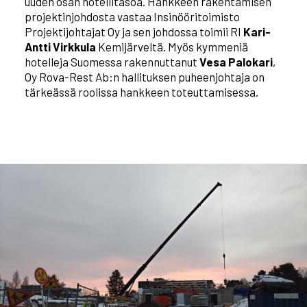
uuden osan hotellitasoa. Hankkeen rakentamisen
projektinjohdosta vastaa Insinööritoimisto
Projektijohtajat Oy ja sen johdossa toimii RI
Kari-
Antti Virkkula
Kemijärveltä. Myös kymmeniä
hotelleja Suomessa rakennuttanut
Vesa Palokari
,
Oy Rova-Rest Ab:n hallituksen puheenjohtaja on
tärkeässä roolissa hankkeen toteuttamisessa.