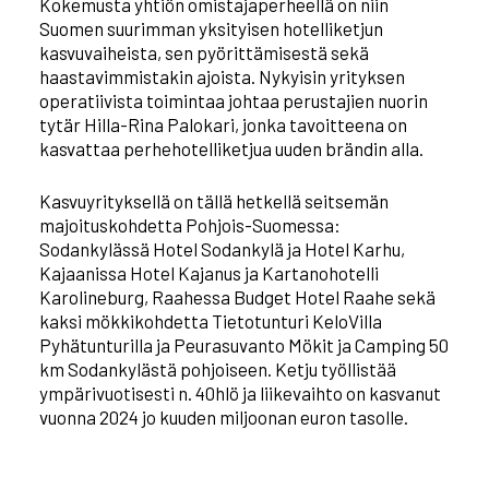
Kokemusta yhtiön omistajaperheellä on niin
Suomen suurimman yksityisen hotelliketjun
kasvuvaiheista, sen pyörittämisestä sekä
haastavimmistakin ajoista. Nykyisin yrityksen
operatiivista toimintaa johtaa perustajien nuorin
tytär Hilla-Rina Palokari, jonka tavoitteena on
kasvattaa perhehotelliketjua uuden brändin alla.
Kasvuyrityksellä on tällä hetkellä seitsemän
majoituskohdetta Pohjois-Suomessa:
Sodankylässä Hotel Sodankylä ja Hotel Karhu,
Kajaanissa Hotel Kajanus ja Kartanohotelli
Karolineburg, Raahessa Budget Hotel Raahe sekä
kaksi mökkikohdetta Tietotunturi KeloVilla
Pyhätunturilla ja Peurasuvanto Mökit ja Camping 50
km Sodankylästä pohjoiseen. Ketju työllistää
ympärivuotisesti n. 40hlö ja liikevaihto on kasvanut
vuonna 2024 jo kuuden miljoonan euron tasolle.