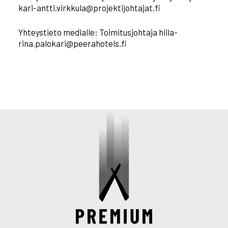
kari-antti.virkkula@projektijohtajat.fi
Yhteystieto medialle: Toimitusjohtaja hilla-
rina.palokari@peerahotels.fi