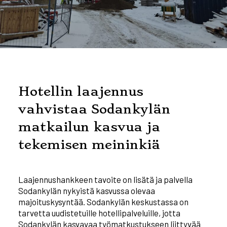
Hotellin laajennus
vahvistaa Sodankylän
matkailun kasvua ja
tekemisen meininkiä
Laajennushankkeen tavoite on lisätä ja palvella
Sodankylän nykyistä kasvussa olevaa
majoituskysyntää. Sodankylän keskustassa on
tarvetta uudistetuille hotellipalveluille, jotta
Sodankylän kasvavaa työmatkustukseen liittyvää