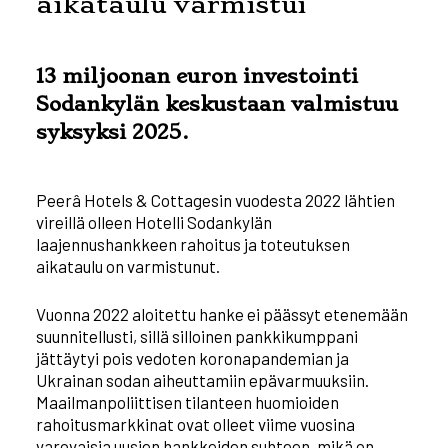
aikataulu varmistui
13 miljoonan euron investointi
Sodankylän keskustaan valmistuu
syksyksi 2025.
Peerâ Hotels & Cottagesin vuodesta 2022 lähtien
vireillä olleen Hotelli Sodankylän
laajennushankkeen rahoitus ja toteutuksen
aikataulu on varmistunut.
Vuonna 2022 aloitettu hanke ei päässyt etenemään
suunnitellusti, sillä silloinen pankkikumppani
jättäytyi pois vedoten koronapandemian ja
Ukrainan sodan aiheuttamiin epävarmuuksiin.
Maailmanpoliittisen tilanteen huomioiden
rahoitusmarkkinat ovat olleet viime vuosina
varovaisia uusien hankkeiden suhteen, mikä on