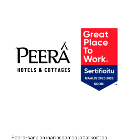
Peerâ-sana on inarinsaamea ja tarkoittaa