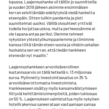
lopussa. Laajennushanke oli tällöin jo suunnitteilla
ja vuoden 2019 jälkeen aloimme ensimmäisen
kerran selvittämään edellytyksiä viedä hanketta
eteenpäin. Sitten tulikin pandemia ja pisti
suunnitelmat uusiksi. Välillä olosuhteet yrittivät
todella horjuttaa uskoa, mutta perheessämme ei
ole tapana antaa periksi. Olemme tehneet
nykyisten yhteistyökumppaniemme ja tiimimme
kanssa töitä tämän eteen vuosia ja vihdoin uskallan
huokaista sen verran, että tiedän hankkeen
etenevän nyt maaliin.”
Laajennushankkeen arvonlisäverollinen
kustannusarvio on tällä hetkellä n. 13 miljoonaa
euroa. Myönnetty investointiavustus on 35 %
arvonlisäverottomasta investoinnista.
Hankkeeseen sisältyy myös kansainvälistymiseen
liittyviä kehittämistoimenpiteitä, joiden tukiosuus
on 50 %. Laajennuksen valmistuttua myös nykyinen
hotellirakennus saneerataan vastaamaan samaa