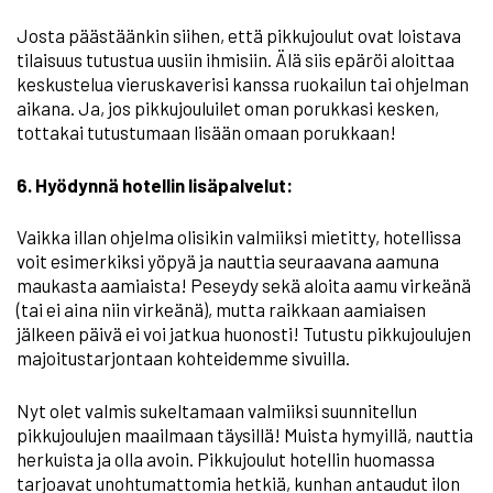
Josta päästäänkin siihen, että pikkujoulut ovat loistava
tilaisuus tutustua uusiin ihmisiin. Älä siis epäröi aloittaa
keskustelua vieruskaverisi kanssa ruokailun tai ohjelman
aikana. Ja, jos pikkujouluilet oman porukkasi kesken,
tottakai tutustumaan lisään omaan porukkaan!
6. Hyödynnä hotellin lisäpalvelut:
Vaikka illan ohjelma olisikin valmiiksi mietitty, hotellissa
voit esimerkiksi yöpyä ja nauttia seuraavana aamuna
maukasta aamiaista! Peseydy sekä aloita aamu virkeänä
(tai ei aina niin virkeänä), mutta raikkaan aamiaisen
jälkeen päivä ei voi jatkua huonosti! Tutustu pikkujoulujen
majoitustarjontaan kohteidemme sivuilla.
Nyt olet valmis sukeltamaan valmiiksi suunnitellun
pikkujoulujen maailmaan täysillä! Muista hymyillä, nauttia
herkuista ja olla avoin. Pikkujoulut hotellin huomassa
tarjoavat unohtumattomia hetkiä, kunhan antaudut ilon