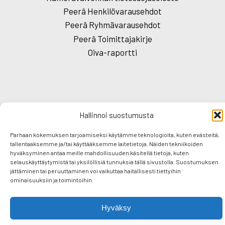
Peerâ Henkilövarausehdot
Peerâ Ryhmävarausehdot
Peerâ Toimittajakirje
Oiva-raportti
F
T
E
S
Hallinnoi suostumusta
a
wi
m
h
Parhaan kokemuksen tarjoamiseksi käytämme teknologioita, kuten evästeitä,
c
tt
ail
ar
tallentaaksemme ja/tai käyttääksemme laitetietoja. Näiden tekniikoiden
Kartanohotelli Karolineburg
Hotel Kajanus
hyväksyminen antaa meille mahdollisuuden käsitellä tietoja, kuten
e
er
e
Hotelli Sodankylä
Budget Hotel Raahe
selauskäyttäytymistä tai yksilöllisiä tunnuksia tällä sivustolla. Suostumuksen
jättäminen tai peruuttaminen voi vaikuttaa haitallisesti tiettyihin
Peurasuvanto Mökit & Camping
b
ominaisuuksiin ja toimintoihin.
Tietotunturi Kelovilla
Hotel Karhu
o
Imatran Valtionhotelli
Hyväksy
o