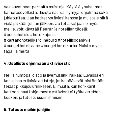
Valokuvat ovat parhaita muistoja. Käytä älypuhelimesi
kamerasovellusta. Ikuista naurua, hymyjä, ohjelmaa sekä
juhlabuffaa. Jaa hetket ystäviesi kanssa ja muistele niitä
vielä pitkään juhlan jälkeen. Ja tottakai jaa ne myös
meille, voit käyttää Peerân ja hotellien tägejä:
#peerahotels #hotelkajanus
#kartanohotellikarolineburg #hotellisodankylä
#budgethotelraahe #budgethotelkarhu. Muista myös
tägäillä meitä!
4. Osallistu ohjelmaan aktiivisesti:
Meillä humppa, disco ja livemusiikki raikaa! Luvassa eri
kohteissa erilaisia artisteja, jotka pääsevät pistämään
teidät pikkujoulufiilikseen. Ei muuta, kun korkkarit
kattoon, nauti ohjelmasta ystävien tai työkavereiden
kesken, ja tutustu uusiin ihmisiin!
5. Tutustu muihin juhlijiin: