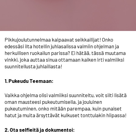
Pikkujoulutunnelmaa kaipaavat seikkailijat! Onko
edessäsi ilta hotellin juhlasalissa valmiin ohjelman ja
herkullisen ruokailun parissa? Ei hätää, tässä muutama
vinkki, joka auttaa sinua ottamaan kaiken irti valmiiksi
suunnitellusta juhlaillasta!
1. Pukeudu Teemaan:
Vaikka ohjelma olisi valmiiksi suunniteltu, voit silti lisätä
oman mausteesi pukeutumisella, ja jouluinen
pukeutuminen, onko mitään parempaa, kuin punaiset
hatut ja muita ärsyttävät kulkuset tonttulakin hiipassa!
2. Ota selfieitä ja dokumentoi: